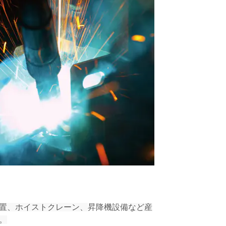
置、
ホイストクレーン、
昇降機設備
など産
。