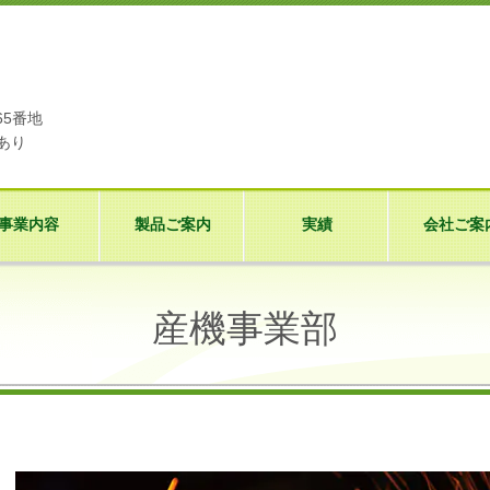
う
65番地
あり
事業内容
製品ご案内
実績
会社ご案
産機事業部